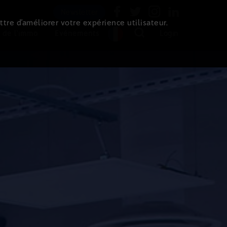
Newsletter
ttre d’améliorer votre expérience utilisateur.
 de l'immo
Evénements
Login