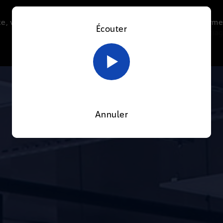
e, vous acceptez l’utilisation de cookies afin de nous perme
Écouter
Le direct
Thématiques
La radio
Le mag
En savoir plus sur notre politique Cookies
OK
Annuler