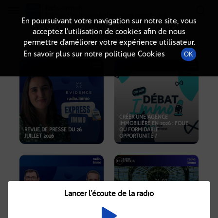
Radio-immo.fr
Premiere webradio d'information immobiliere
En poursuivant votre navigation sur notre site, vous
acceptez l’utilisation de cookies afin de nous
PODCASTS
permettre d’améliorer votre expérience utilisateur.
En savoir plus sur notre politique Cookies
OK
CRÉER UNE AGENCE
IMMOBILIÈRE EN 2026 : FOLIE
REVUE DE PRESSE DU 26
OU FORMIDABLE
JUILLET 2026
OPPORTUNITÉ ?
Lancer l'écoute de la radio
CRISE IMMOBILIÈRE, PRIX EN
BAISSE, NOUVELLES