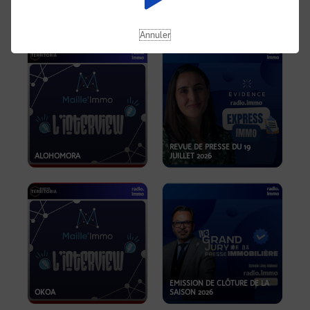
OPPORTUNITÉS… ET SI LE BON
PLAN SE TROUVAIT LÀ OÙ ON
EMISSION SPÉCIALE SIBCA
NE REGARDE PAS ASSEZ ?
2026
Annuler
REVUE DE PRESSE DU 19
ALOHOMORA
JUILLET 2026
EMISSION DE CLÔTURE DE LA
OKOA
SAISON 2026