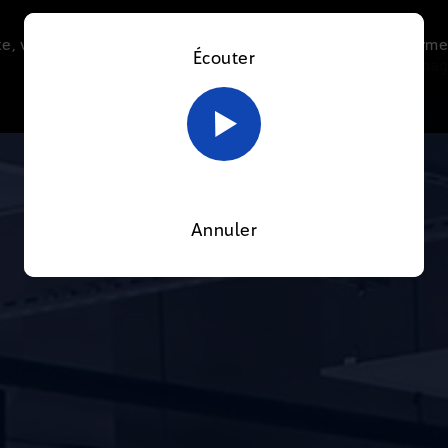
e, vous acceptez l’utilisation de cookies afin de nous perme
Écouter
Le direct
Thématiques
La radio
Le mag
En savoir plus sur notre politique Cookies
OK
Annuler