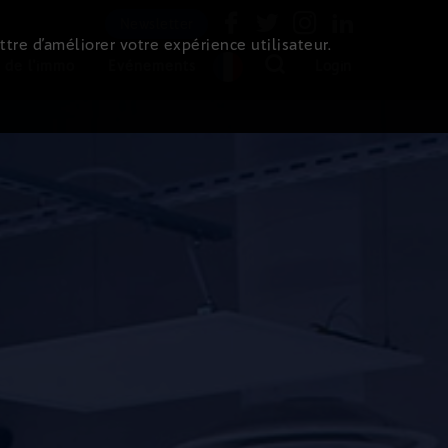
Newsletter
ttre d’améliorer votre expérience utilisateur.
 de l'immo
Evénements
Login