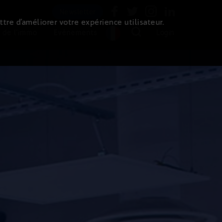
Newsletter
ttre d’améliorer votre expérience utilisateur.
 de l'immo
Evénements
Login