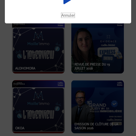
OPPORTUNITÉS… ET SI LE BON
PLAN SE TROUVAIT LÀ OÙ ON
EMISSION SPÉCIALE SIBCA
NE REGARDE PAS ASSEZ ?
2026
Annuler
REVUE DE PRESSE DU 19
ALOHOMORA
JUILLET 2026
EMISSION DE CLÔTURE DE LA
OKOA
SAISON 2026