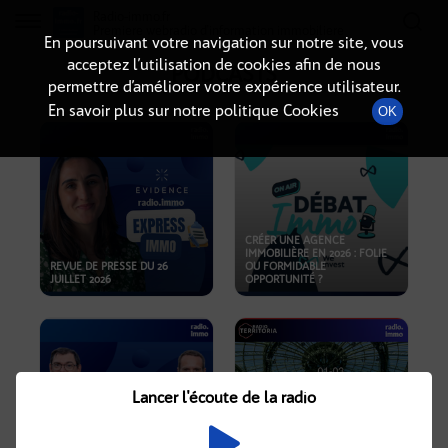
Radio-immo.fr
Premiere webradio d'information immobiliere
En poursuivant votre navigation sur notre site, vous
acceptez l’utilisation de cookies afin de nous
PODCASTS
permettre d’améliorer votre expérience utilisateur.
En savoir plus sur notre politique Cookies
OK
CRÉER UNE AGENCE
IMMOBILIÈRE EN 2026 : FOLIE
REVUE DE PRESSE DU 26
OU FORMIDABLE
JUILLET 2026
OPPORTUNITÉ ?
Lancer l'écoute de la radio
CRISE IMMOBILIÈRE, PRIX EN
BAISSE, NOUVELLES