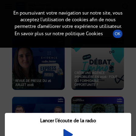
Radio-immo.fr
Premiere webradio d'information immobiliere
En poursuivant votre navigation sur notre site, vous
acceptez l’utilisation de cookies afin de nous
PODCASTS
permettre d’améliorer votre expérience utilisateur.
En savoir plus sur notre politique Cookies
OK
CRÉER UNE AGENCE
IMMOBILIÈRE EN 2026 : FOLIE
REVUE DE PRESSE DU 26
OU FORMIDABLE
JUILLET 2026
OPPORTUNITÉ ?
Lancer l'écoute de la radio
CRISE IMMOBILIÈRE, PRIX EN
BAISSE, NOUVELLES