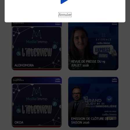
OPPORTUNITÉS… ET SI LE BON
PLAN SE TROUVAIT LÀ OÙ ON
EMISSION SPÉCIALE SIBCA
NE REGARDE PAS ASSEZ ?
2026
Annuler
REVUE DE PRESSE DU 19
ALOHOMORA
JUILLET 2026
EMISSION DE CLÔTURE DE LA
OKOA
SAISON 2026