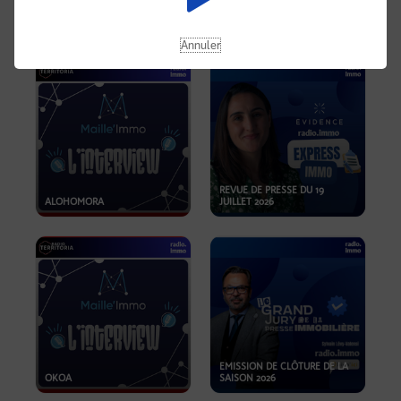
OPPORTUNITÉS… ET SI LE BON
PLAN SE TROUVAIT LÀ OÙ ON
EMISSION SPÉCIALE SIBCA
NE REGARDE PAS ASSEZ ?
2026
Annuler
REVUE DE PRESSE DU 19
ALOHOMORA
JUILLET 2026
EMISSION DE CLÔTURE DE LA
OKOA
SAISON 2026