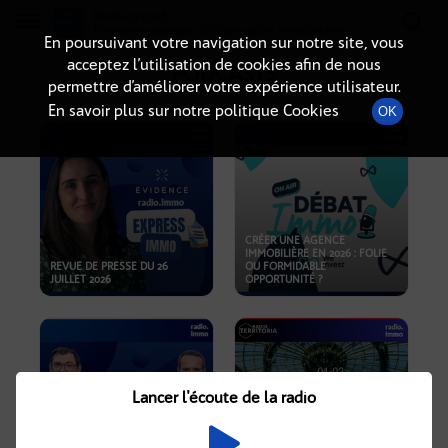
Radio-immo.fr
Premiere webradio d'information immobiliere
En poursuivant votre navigation sur notre site, vous
acceptez l’utilisation de cookies afin de nous
PODCASTS
permettre d’améliorer votre expérience utilisateur.
En savoir plus sur notre politique Cookies
OK
CRÉER UNE AGENCE
IMMOBILIÈRE EN 2026 : FOLIE
REVUE DE PRESSE DU 26
OU FORMIDABLE
JUILLET 2026
OPPORTUNITÉ ?
Lancer l'écoute de la radio
CRISE IMMOBILIÈRE, PRIX EN
BAISSE, NOUVELLES