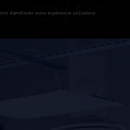
Newsletter
ttre d’améliorer votre expérience utilisateur.
 de l'immo
Evénements
Login