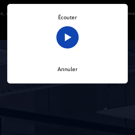
e, vous acceptez l’utilisation de cookies afin de nous perme
Écouter
Le direct
Thématiques
La radio
Le mag
En savoir plus sur notre politique Cookies
OK
Annuler