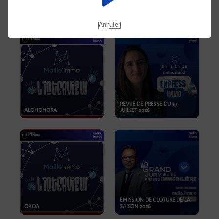
OPPORTUNITÉS… ET SI LE BON
PLAN SE TROUVAIT LÀ OÙ ON
EMISSION SPÉCIALE SIBCA
NE REGARDE PAS ASSEZ ?
2026
Annuler
REVUE DE PRESSE DU 19
ALOHOMORA
JUILLET 2026
EMISSION DE CLÔTURE DE LA
OKOA
SAISON 2026