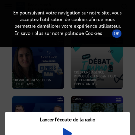
Radio-immo.fr
Premiere webradio d'information immobiliere
En poursuivant votre navigation sur notre site, vous
acceptez l’utilisation de cookies afin de nous
PODCASTS
permettre d’améliorer votre expérience utilisateur.
En savoir plus sur notre politique Cookies
OK
CRÉER UNE AGENCE
IMMOBILIÈRE EN 2026 : FOLIE
REVUE DE PRESSE DU 26
OU FORMIDABLE
JUILLET 2026
OPPORTUNITÉ ?
Lancer l'écoute de la radio
CRISE IMMOBILIÈRE, PRIX EN
BAISSE, NOUVELLES