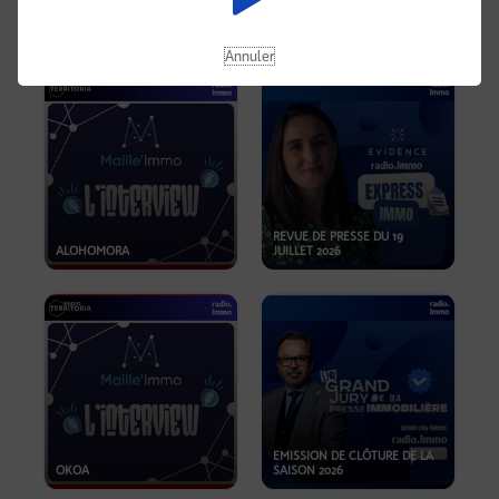
OPPORTUNITÉS… ET SI LE BON
PLAN SE TROUVAIT LÀ OÙ ON
EMISSION SPÉCIALE SIBCA
NE REGARDE PAS ASSEZ ?
2026
Annuler
REVUE DE PRESSE DU 19
ALOHOMORA
JUILLET 2026
EMISSION DE CLÔTURE DE LA
OKOA
SAISON 2026