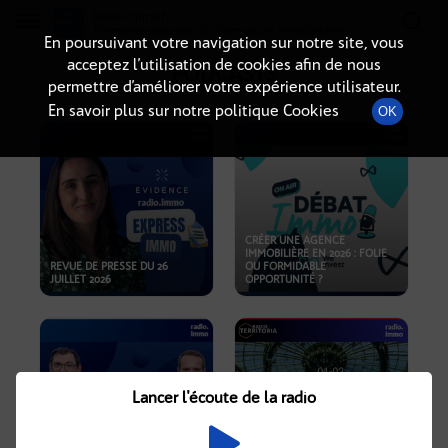
Radio-immo.fr
Premiere webradio d'information immobiliere
En poursuivant votre navigation sur notre site, vous
acceptez l’utilisation de cookies afin de nous
PODCASTS
permettre d’améliorer votre expérience utilisateur.
En savoir plus sur notre politique Cookies
OK
CRÉER UNE AGENCE
IMMOBILIÈRE EN 2026 : FOLIE
REVUE DE PRESSE DU 26
OU FORMIDABLE
JUILLET 2026
OPPORTUNITÉ ?
Lancer l'écoute de la radio
CRISE IMMOBILIÈRE, PRIX EN
BAISSE, NOUVELLES