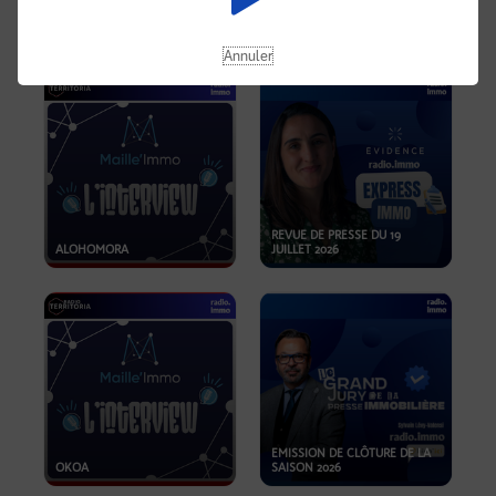
OPPORTUNITÉS… ET SI LE BON
PLAN SE TROUVAIT LÀ OÙ ON
EMISSION SPÉCIALE SIBCA
NE REGARDE PAS ASSEZ ?
2026
Annuler
REVUE DE PRESSE DU 19
ALOHOMORA
JUILLET 2026
EMISSION DE CLÔTURE DE LA
OKOA
SAISON 2026