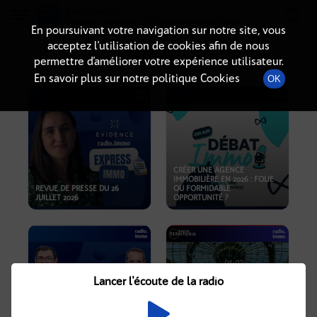
Radio-immo.fr
Premiere webradio d'information immobiliere
En poursuivant votre navigation sur notre site, vous
acceptez l’utilisation de cookies afin de nous
PODCASTS
permettre d’améliorer votre expérience utilisateur.
En savoir plus sur notre politique Cookies
OK
CRÉER UNE AGENCE
IMMOBILIÈRE EN 2026 : FOLIE
REVUE DE PRESSE DU 26
OU FORMIDABLE
JUILLET 2026
OPPORTUNITÉ ?
Lancer l'écoute de la radio
CRISE IMMOBILIÈRE, PRIX EN
BAISSE, NOUVELLES