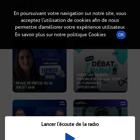
Radio-immo.fr
Premiere webradio d'information immobiliere
En poursuivant votre navigation sur notre site, vous
acceptez l’utilisation de cookies afin de nous
PODCASTS
permettre d’améliorer votre expérience utilisateur.
En savoir plus sur notre politique Cookies
OK
CRÉER UNE AGENCE
IMMOBILIÈRE EN 2026 : FOLIE
REVUE DE PRESSE DU 26
OU FORMIDABLE
JUILLET 2026
OPPORTUNITÉ ?
Lancer l'écoute de la radio
CRISE IMMOBILIÈRE, PRIX EN
BAISSE, NOUVELLES