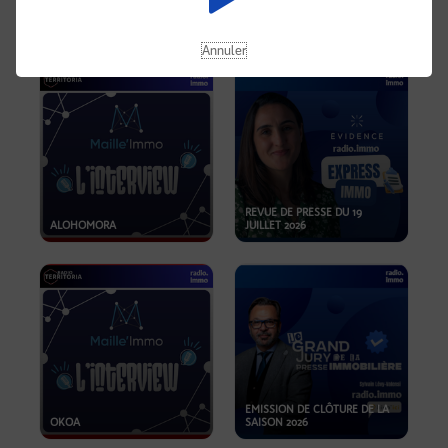
OPPORTUNITÉS… ET SI LE BON
PLAN SE TROUVAIT LÀ OÙ ON
EMISSION SPÉCIALE SIBCA
NE REGARDE PAS ASSEZ ?
2026
Annuler
REVUE DE PRESSE DU 19
ALOHOMORA
JUILLET 2026
EMISSION DE CLÔTURE DE LA
OKOA
SAISON 2026