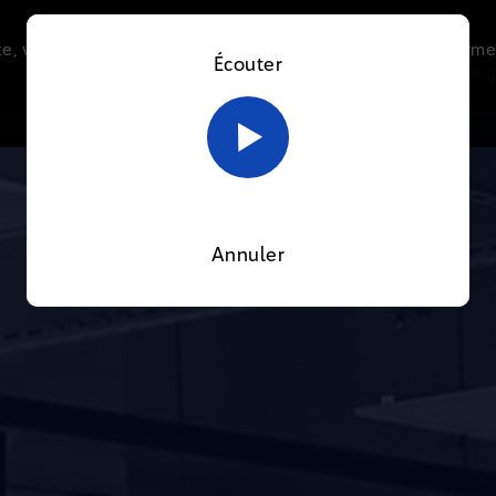
e, vous acceptez l’utilisation de cookies afin de nous perme
Écouter
Le direct
Thématiques
La radio
Le mag
En savoir plus sur notre politique Cookies
OK
Annuler