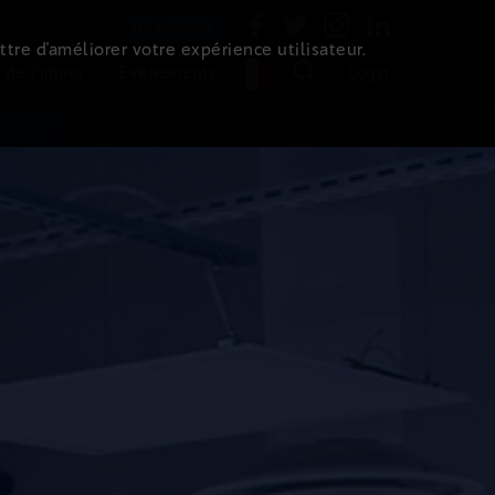
Newsletter
ttre d’améliorer votre expérience utilisateur.
 de l'immo
Evénements
Login