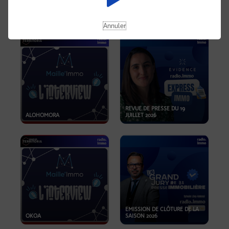
OPPORTUNITÉS… ET SI LE BON
PLAN SE TROUVAIT LÀ OÙ ON
EMISSION SPÉCIALE SIBCA
NE REGARDE PAS ASSEZ ?
2026
Annuler
REVUE DE PRESSE DU 19
ALOHOMORA
JUILLET 2026
EMISSION DE CLÔTURE DE LA
OKOA
SAISON 2026