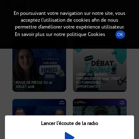
Radio-immo.fr
Premiere webradio d'information immobiliere
En poursuivant votre navigation sur notre site, vous
acceptez l’utilisation de cookies afin de nous
PODCASTS
permettre d’améliorer votre expérience utilisateur.
En savoir plus sur notre politique Cookies
OK
CRÉER UNE AGENCE
IMMOBILIÈRE EN 2026 : FOLIE
REVUE DE PRESSE DU 26
OU FORMIDABLE
JUILLET 2026
OPPORTUNITÉ ?
Lancer l'écoute de la radio
CRISE IMMOBILIÈRE, PRIX EN
BAISSE, NOUVELLES