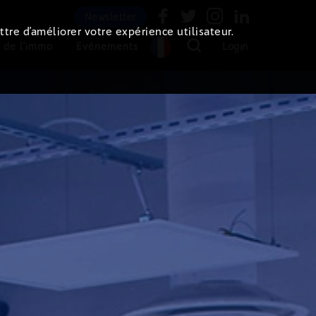
Newsletter
ttre d’améliorer votre expérience utilisateur.
 de l'immo
Evénements
Login