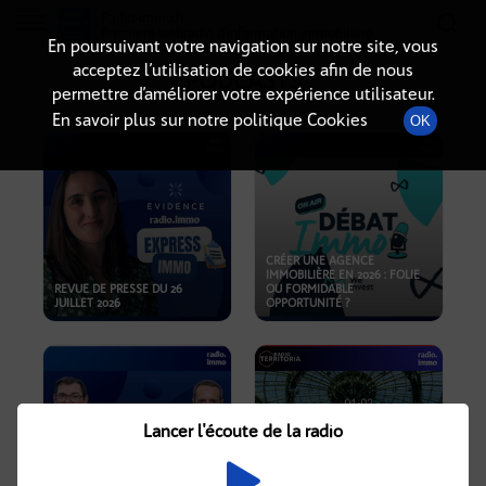
Radio-immo.fr
Premiere webradio d'information immobiliere
En poursuivant votre navigation sur notre site, vous
acceptez l’utilisation de cookies afin de nous
PODCASTS
permettre d’améliorer votre expérience utilisateur.
En savoir plus sur notre politique Cookies
OK
CRÉER UNE AGENCE
IMMOBILIÈRE EN 2026 : FOLIE
REVUE DE PRESSE DU 26
OU FORMIDABLE
JUILLET 2026
OPPORTUNITÉ ?
Lancer l'écoute de la radio
CRISE IMMOBILIÈRE, PRIX EN
BAISSE, NOUVELLES