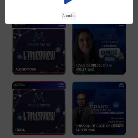
OPPORTUNITÉS… ET SI LE BON
PLAN SE TROUVAIT LÀ OÙ ON
EMISSION SPÉCIALE SIBCA
NE REGARDE PAS ASSEZ ?
2026
Annuler
REVUE DE PRESSE DU 19
ALOHOMORA
JUILLET 2026
EMISSION DE CLÔTURE DE LA
OKOA
SAISON 2026