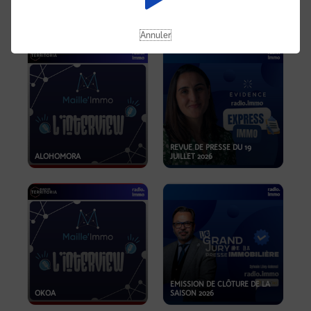
OPPORTUNITÉS… ET SI LE BON
PLAN SE TROUVAIT LÀ OÙ ON
EMISSION SPÉCIALE SIBCA
NE REGARDE PAS ASSEZ ?
2026
Annuler
REVUE DE PRESSE DU 19
ALOHOMORA
JUILLET 2026
EMISSION DE CLÔTURE DE LA
OKOA
SAISON 2026