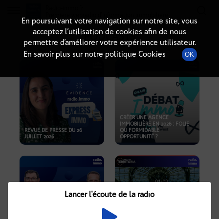
Radio-immo.fr
Premiere webradio d'information immobiliere
En poursuivant votre navigation sur notre site, vous
acceptez l’utilisation de cookies afin de nous
PODCASTS
permettre d’améliorer votre expérience utilisateur.
En savoir plus sur notre politique Cookies
OK
CRÉER UNE AGENCE
IMMOBILIÈRE EN 2026 : FOLIE
REVUE DE PRESSE DU 26
OU FORMIDABLE
JUILLET 2026
OPPORTUNITÉ ?
Lancer l'écoute de la radio
CRISE IMMOBILIÈRE, PRIX EN
BAISSE, NOUVELLES