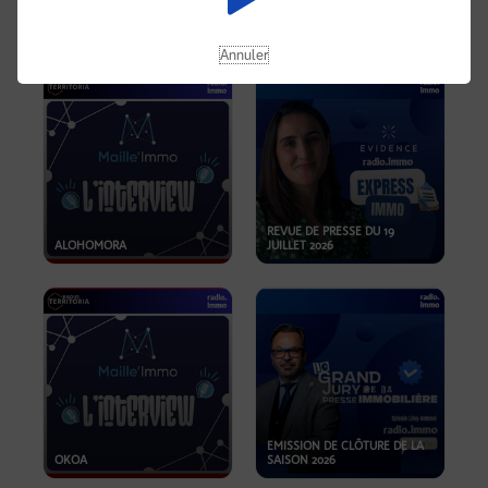
OPPORTUNITÉS… ET SI LE BON
PLAN SE TROUVAIT LÀ OÙ ON
EMISSION SPÉCIALE SIBCA
NE REGARDE PAS ASSEZ ?
2026
Annuler
REVUE DE PRESSE DU 19
ALOHOMORA
JUILLET 2026
EMISSION DE CLÔTURE DE LA
OKOA
SAISON 2026