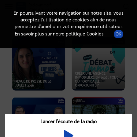
Radio-immo.fr
Premiere webradio d'information immobiliere
En poursuivant votre navigation sur notre site, vous
acceptez l’utilisation de cookies afin de nous
PODCASTS
permettre d’améliorer votre expérience utilisateur.
En savoir plus sur notre politique Cookies
OK
CRÉER UNE AGENCE
IMMOBILIÈRE EN 2026 : FOLIE
REVUE DE PRESSE DU 26
OU FORMIDABLE
JUILLET 2026
OPPORTUNITÉ ?
Lancer l'écoute de la radio
CRISE IMMOBILIÈRE, PRIX EN
BAISSE, NOUVELLES