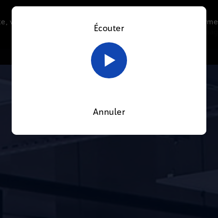
e, vous acceptez l’utilisation de cookies afin de nous perme
Écouter
Le direct
Thématiques
La radio
Le mag
En savoir plus sur notre politique Cookies
OK
Annuler