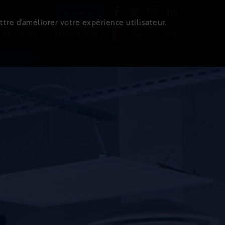
Newsletter
ttre d’améliorer votre expérience utilisateur.
 de l'immo
Evénements
Login