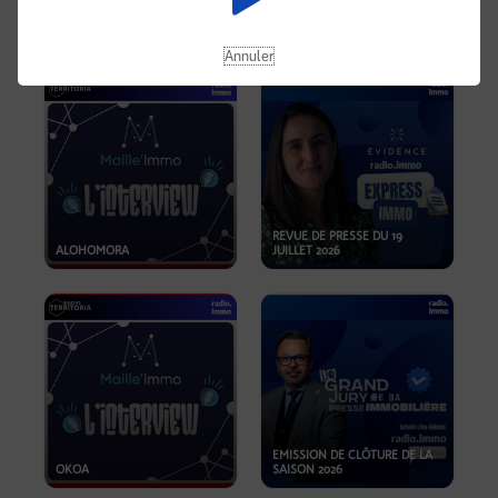
OPPORTUNITÉS… ET SI LE BON
PLAN SE TROUVAIT LÀ OÙ ON
EMISSION SPÉCIALE SIBCA
NE REGARDE PAS ASSEZ ?
2026
Annuler
REVUE DE PRESSE DU 19
ALOHOMORA
JUILLET 2026
EMISSION DE CLÔTURE DE LA
OKOA
SAISON 2026