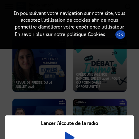
Radio-immo.fr
Premiere webradio d'information immobiliere
En poursuivant votre navigation sur notre site, vous
acceptez l’utilisation de cookies afin de nous
PODCASTS
permettre d’améliorer votre expérience utilisateur.
En savoir plus sur notre politique Cookies
OK
CRÉER UNE AGENCE
IMMOBILIÈRE EN 2026 : FOLIE
REVUE DE PRESSE DU 26
OU FORMIDABLE
JUILLET 2026
OPPORTUNITÉ ?
Lancer l'écoute de la radio
CRISE IMMOBILIÈRE, PRIX EN
BAISSE, NOUVELLES