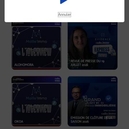
OPPORTUNITÉS… ET SI LE BON
PLAN SE TROUVAIT LÀ OÙ ON
EMISSION SPÉCIALE SIBCA
NE REGARDE PAS ASSEZ ?
2026
Annuler
REVUE DE PRESSE DU 19
ALOHOMORA
JUILLET 2026
EMISSION DE CLÔTURE DE LA
OKOA
SAISON 2026