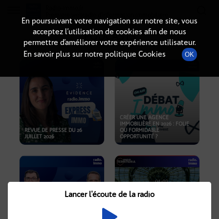
Radio-immo.fr
Premiere webradio d'information immobiliere
En poursuivant votre navigation sur notre site, vous
acceptez l’utilisation de cookies afin de nous
PODCASTS
permettre d’améliorer votre expérience utilisateur.
En savoir plus sur notre politique Cookies
OK
CRÉER UNE AGENCE
IMMOBILIÈRE EN 2026 : FOLIE
REVUE DE PRESSE DU 26
OU FORMIDABLE
JUILLET 2026
OPPORTUNITÉ ?
Lancer l'écoute de la radio
CRISE IMMOBILIÈRE, PRIX EN
BAISSE, NOUVELLES