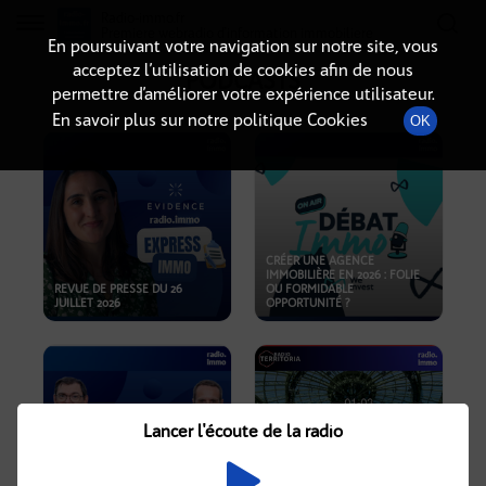
Radio-immo.fr
Premiere webradio d'information immobiliere
En poursuivant votre navigation sur notre site, vous
acceptez l’utilisation de cookies afin de nous
PODCASTS
permettre d’améliorer votre expérience utilisateur.
En savoir plus sur notre politique Cookies
OK
CRÉER UNE AGENCE
IMMOBILIÈRE EN 2026 : FOLIE
REVUE DE PRESSE DU 26
OU FORMIDABLE
JUILLET 2026
OPPORTUNITÉ ?
Lancer l'écoute de la radio
CRISE IMMOBILIÈRE, PRIX EN
BAISSE, NOUVELLES