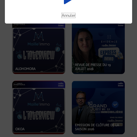
OPPORTUNITÉS… ET SI LE BON
PLAN SE TROUVAIT LÀ OÙ ON
EMISSION SPÉCIALE SIBCA
NE REGARDE PAS ASSEZ ?
2026
Annuler
REVUE DE PRESSE DU 19
ALOHOMORA
JUILLET 2026
EMISSION DE CLÔTURE DE LA
OKOA
SAISON 2026