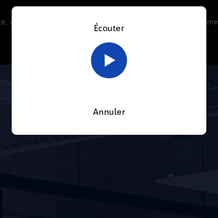
e, vous acceptez l’utilisation de cookies afin de nous perme
Écouter
Le direct
Thématiques
La radio
Le mag
En savoir plus sur notre politique Cookies
OK
Annuler