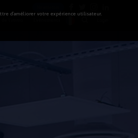
Newsletter
ttre d’améliorer votre expérience utilisateur.
 de l'immo
Evénements
Login