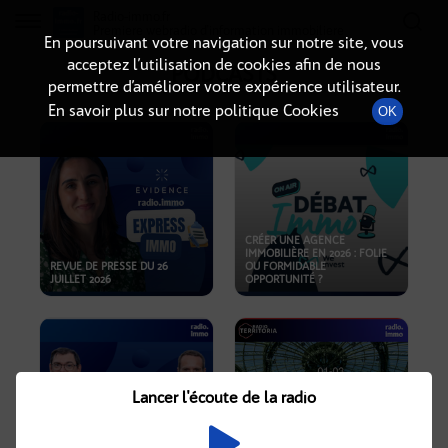
Radio-immo.fr
Premiere webradio d'information immobiliere
En poursuivant votre navigation sur notre site, vous
acceptez l’utilisation de cookies afin de nous
PODCASTS
permettre d’améliorer votre expérience utilisateur.
En savoir plus sur notre politique Cookies
OK
CRÉER UNE AGENCE
IMMOBILIÈRE EN 2026 : FOLIE
REVUE DE PRESSE DU 26
OU FORMIDABLE
JUILLET 2026
OPPORTUNITÉ ?
Lancer l'écoute de la radio
CRISE IMMOBILIÈRE, PRIX EN
BAISSE, NOUVELLES