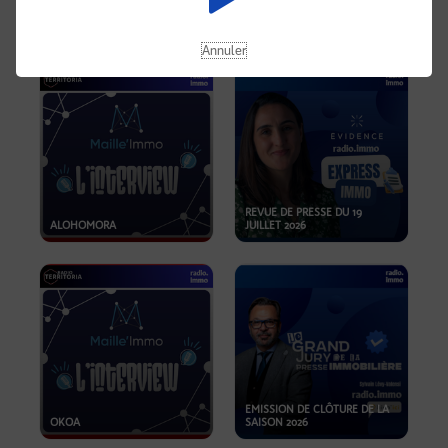
OPPORTUNITÉS… ET SI LE BON
PLAN SE TROUVAIT LÀ OÙ ON
EMISSION SPÉCIALE SIBCA
NE REGARDE PAS ASSEZ ?
2026
Annuler
REVUE DE PRESSE DU 19
ALOHOMORA
JUILLET 2026
EMISSION DE CLÔTURE DE LA
OKOA
SAISON 2026