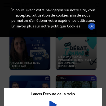
Radio-immo.fr
Premiere webradio d'information immobiliere
En poursuivant votre navigation sur notre site, vous
acceptez l’utilisation de cookies afin de nous
PODCASTS
permettre d’améliorer votre expérience utilisateur.
En savoir plus sur notre politique Cookies
OK
CRÉER UNE AGENCE
IMMOBILIÈRE EN 2026 : FOLIE
REVUE DE PRESSE DU 26
OU FORMIDABLE
JUILLET 2026
OPPORTUNITÉ ?
Lancer l'écoute de la radio
CRISE IMMOBILIÈRE, PRIX EN
BAISSE, NOUVELLES