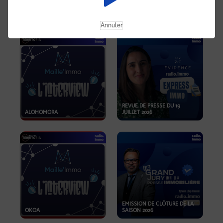
OPPORTUNITÉS… ET SI LE BON
PLAN SE TROUVAIT LÀ OÙ ON
EMISSION SPÉCIALE SIBCA
NE REGARDE PAS ASSEZ ?
2026
Annuler
REVUE DE PRESSE DU 19
ALOHOMORA
JUILLET 2026
EMISSION DE CLÔTURE DE LA
OKOA
SAISON 2026