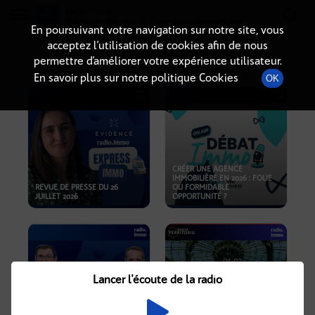
Radio-immo.fr
Premiere webradio d'information immobiliere
En poursuivant votre navigation sur notre site, vous
acceptez l’utilisation de cookies afin de nous
PODCASTS
permettre d’améliorer votre expérience utilisateur.
En savoir plus sur notre politique Cookies
OK
CRÉER UNE AGENCE
IMMOBILIÈRE EN 2026 : FOLIE
REVUE DE PRESSE DU 26
OU FORMIDABLE
JUILLET 2026
OPPORTUNITÉ ?
Lancer l'écoute de la radio
CRISE IMMOBILIÈRE, PRIX EN
BAISSE, NOUVELLES