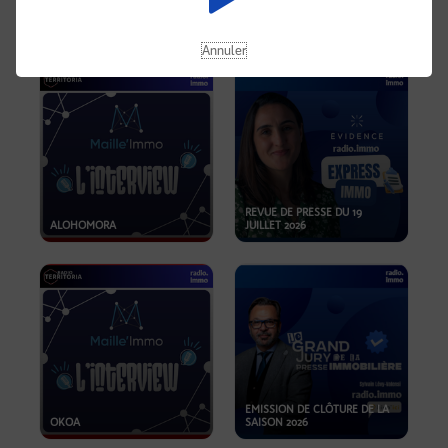
OPPORTUNITÉS… ET SI LE BON
PLAN SE TROUVAIT LÀ OÙ ON
EMISSION SPÉCIALE SIBCA
NE REGARDE PAS ASSEZ ?
2026
Annuler
REVUE DE PRESSE DU 19
ALOHOMORA
JUILLET 2026
EMISSION DE CLÔTURE DE LA
OKOA
SAISON 2026