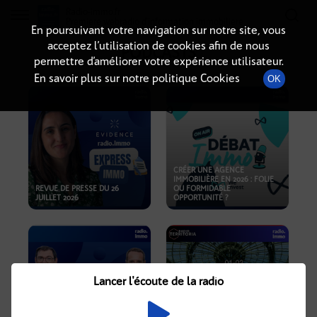
Radio-immo.fr
Premiere webradio d'information immobiliere
En poursuivant votre navigation sur notre site, vous
acceptez l’utilisation de cookies afin de nous
PODCASTS
permettre d’améliorer votre expérience utilisateur.
En savoir plus sur notre politique Cookies
OK
CRÉER UNE AGENCE
IMMOBILIÈRE EN 2026 : FOLIE
REVUE DE PRESSE DU 26
OU FORMIDABLE
JUILLET 2026
OPPORTUNITÉ ?
Lancer l'écoute de la radio
CRISE IMMOBILIÈRE, PRIX EN
BAISSE, NOUVELLES