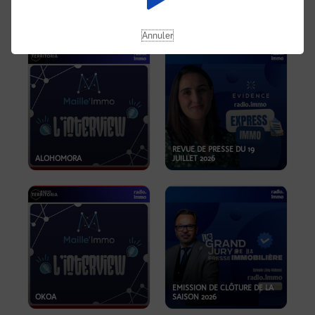
OPPORTUNITÉS… ET SI LE BON
PLAN SE TROUVAIT LÀ OÙ ON
EMISSION SPÉCIALE SIBCA
NE REGARDE PAS ASSEZ ?
2026
Annuler
REVUE DE PRESSE DU 19
ALOHOMORA
JUILLET 2026
EMISSION DE CLÔTURE DE LA
OKOA
SAISON 2026