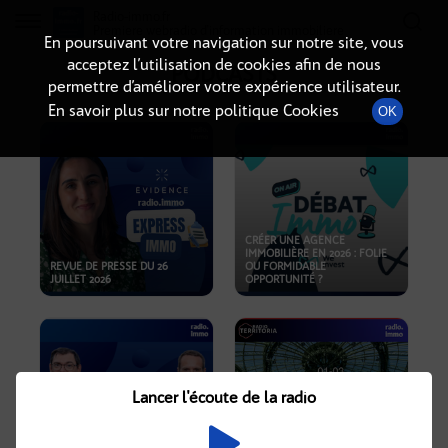
Radio-immo.fr
Premiere webradio d'information immobiliere
En poursuivant votre navigation sur notre site, vous
acceptez l’utilisation de cookies afin de nous
PODCASTS
permettre d’améliorer votre expérience utilisateur.
En savoir plus sur notre politique Cookies
OK
CRÉER UNE AGENCE
IMMOBILIÈRE EN 2026 : FOLIE
REVUE DE PRESSE DU 26
OU FORMIDABLE
JUILLET 2026
OPPORTUNITÉ ?
Lancer l'écoute de la radio
CRISE IMMOBILIÈRE, PRIX EN
BAISSE, NOUVELLES