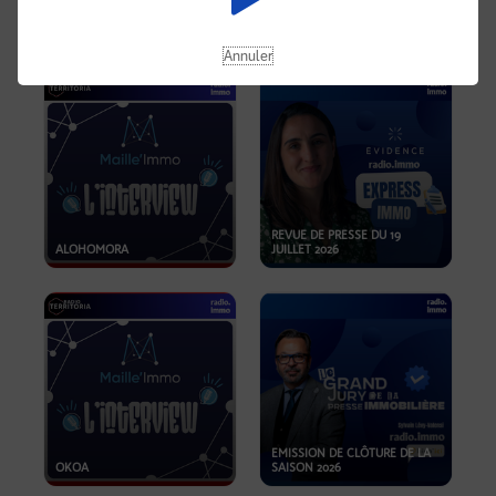
OPPORTUNITÉS… ET SI LE BON
PLAN SE TROUVAIT LÀ OÙ ON
EMISSION SPÉCIALE SIBCA
NE REGARDE PAS ASSEZ ?
2026
Annuler
REVUE DE PRESSE DU 19
ALOHOMORA
JUILLET 2026
EMISSION DE CLÔTURE DE LA
OKOA
SAISON 2026