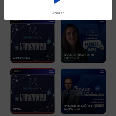
OPPORTUNITÉS… ET SI LE BON
PLAN SE TROUVAIT LÀ OÙ ON
EMISSION SPÉCIALE SIBCA
NE REGARDE PAS ASSEZ ?
2026
Annuler
REVUE DE PRESSE DU 19
ALOHOMORA
JUILLET 2026
EMISSION DE CLÔTURE DE LA
OKOA
SAISON 2026