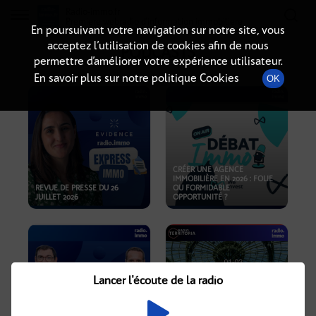
Radio-immo.fr
Premiere webradio d'information immobiliere
En poursuivant votre navigation sur notre site, vous
acceptez l’utilisation de cookies afin de nous
PODCASTS
permettre d’améliorer votre expérience utilisateur.
En savoir plus sur notre politique Cookies
OK
CRÉER UNE AGENCE
IMMOBILIÈRE EN 2026 : FOLIE
REVUE DE PRESSE DU 26
OU FORMIDABLE
JUILLET 2026
OPPORTUNITÉ ?
Lancer l'écoute de la radio
CRISE IMMOBILIÈRE, PRIX EN
BAISSE, NOUVELLES