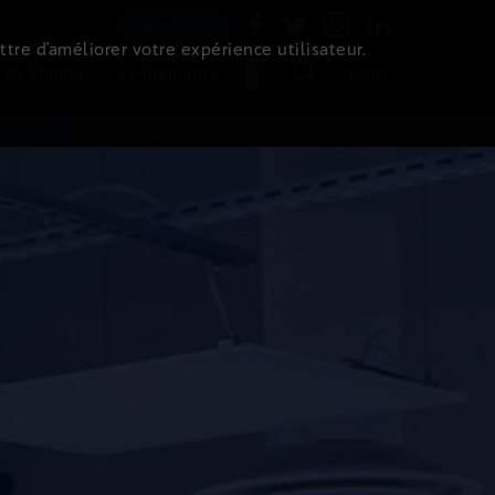
Newsletter
ttre d’améliorer votre expérience utilisateur.
 de l'immo
Evénements
Login