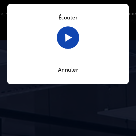
e, vous acceptez l’utilisation de cookies afin de nous perme
Écouter
Le direct
Thématiques
La radio
Le mag
En savoir plus sur notre politique Cookies
OK
Annuler