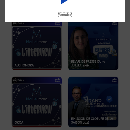
OPPORTUNITÉS… ET SI LE BON
PLAN SE TROUVAIT LÀ OÙ ON
EMISSION SPÉCIALE SIBCA
NE REGARDE PAS ASSEZ ?
2026
Annuler
REVUE DE PRESSE DU 19
ALOHOMORA
JUILLET 2026
EMISSION DE CLÔTURE DE LA
OKOA
SAISON 2026