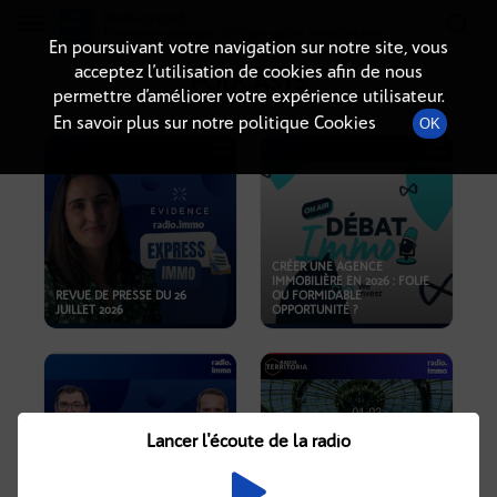
Radio-immo.fr
Premiere webradio d'information immobiliere
En poursuivant votre navigation sur notre site, vous
acceptez l’utilisation de cookies afin de nous
PODCASTS
permettre d’améliorer votre expérience utilisateur.
En savoir plus sur notre politique Cookies
OK
CRÉER UNE AGENCE
IMMOBILIÈRE EN 2026 : FOLIE
REVUE DE PRESSE DU 26
OU FORMIDABLE
JUILLET 2026
OPPORTUNITÉ ?
Lancer l'écoute de la radio
CRISE IMMOBILIÈRE, PRIX EN
BAISSE, NOUVELLES