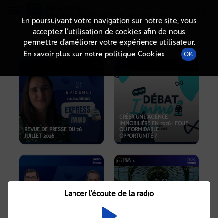
Radio-immo.fr
Premiere webradio d'information immobiliere
En poursuivant votre navigation sur notre site, vous
acceptez l’utilisation de cookies afin de nous
PODCASTS
permettre d’améliorer votre expérience utilisateur.
En savoir plus sur notre politique Cookies
OK
CRÉER UNE AGENCE
IMMOBILIÈRE EN 2026 : FOLIE
REVUE DE PRESSE DU 26
OU FORMIDABLE
JUILLET 2026
OPPORTUNITÉ ?
Lancer l'écoute de la radio
CRISE IMMOBILIÈRE, PRIX EN
BAISSE, NOUVELLES