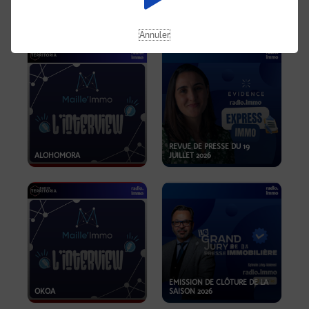
OPPORTUNITÉS… ET SI LE BON
PLAN SE TROUVAIT LÀ OÙ ON
EMISSION SPÉCIALE SIBCA
NE REGARDE PAS ASSEZ ?
2026
Annuler
REVUE DE PRESSE DU 19
ALOHOMORA
JUILLET 2026
EMISSION DE CLÔTURE DE LA
OKOA
SAISON 2026