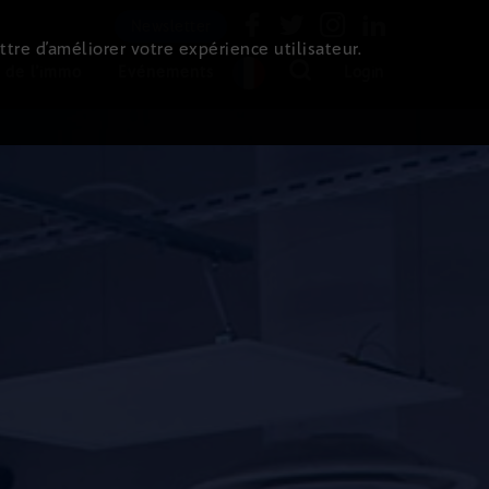
Newsletter
ttre d’améliorer votre expérience utilisateur.
 de l'immo
Evénements
Login