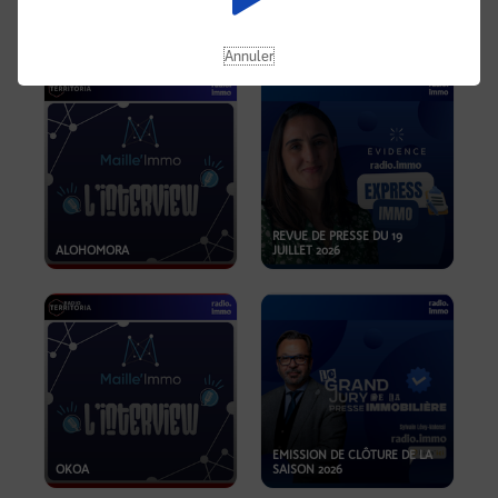
OPPORTUNITÉS… ET SI LE BON
PLAN SE TROUVAIT LÀ OÙ ON
EMISSION SPÉCIALE SIBCA
NE REGARDE PAS ASSEZ ?
2026
Annuler
REVUE DE PRESSE DU 19
ALOHOMORA
JUILLET 2026
EMISSION DE CLÔTURE DE LA
OKOA
SAISON 2026