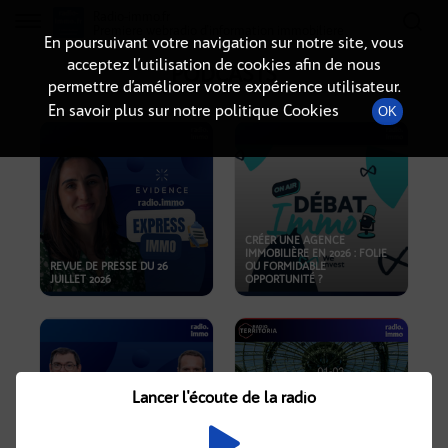
Radio-immo.fr
Premiere webradio d'information immobiliere
En poursuivant votre navigation sur notre site, vous
acceptez l’utilisation de cookies afin de nous
PODCASTS
permettre d’améliorer votre expérience utilisateur.
En savoir plus sur notre politique Cookies
OK
CRÉER UNE AGENCE
IMMOBILIÈRE EN 2026 : FOLIE
REVUE DE PRESSE DU 26
OU FORMIDABLE
JUILLET 2026
OPPORTUNITÉ ?
Lancer l'écoute de la radio
CRISE IMMOBILIÈRE, PRIX EN
BAISSE, NOUVELLES