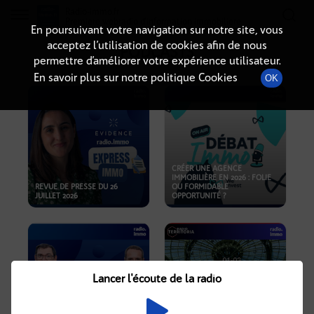
Radio-immo.fr
Premiere webradio d'information immobiliere
En poursuivant votre navigation sur notre site, vous
acceptez l’utilisation de cookies afin de nous
PODCASTS
permettre d’améliorer votre expérience utilisateur.
En savoir plus sur notre politique Cookies
OK
CRÉER UNE AGENCE
IMMOBILIÈRE EN 2026 : FOLIE
REVUE DE PRESSE DU 26
OU FORMIDABLE
JUILLET 2026
OPPORTUNITÉ ?
Lancer l'écoute de la radio
CRISE IMMOBILIÈRE, PRIX EN
BAISSE, NOUVELLES