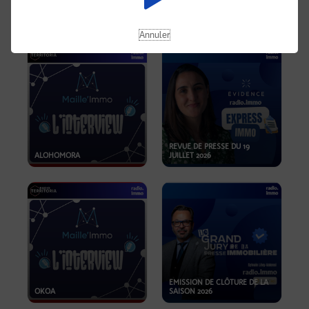
OPPORTUNITÉS… ET SI LE BON
PLAN SE TROUVAIT LÀ OÙ ON
EMISSION SPÉCIALE SIBCA
NE REGARDE PAS ASSEZ ?
2026
Annuler
REVUE DE PRESSE DU 19
ALOHOMORA
JUILLET 2026
EMISSION DE CLÔTURE DE LA
OKOA
SAISON 2026