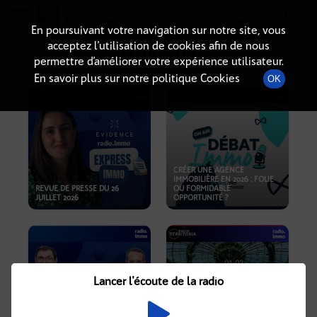
Radio-immo.fr
Premiere webradio d'information immobiliere
En poursuivant votre navigation sur notre site, vous
acceptez l’utilisation de cookies afin de nous
PODCASTS
permettre d’améliorer votre expérience utilisateur.
En savoir plus sur notre politique Cookies
OK
CRÉER UNE AGENCE
IMMOBILIÈRE EN 2026 : FOLIE
REVUE DE PRESSE DU 26
OU FORMIDABLE
JUILLET 2026
OPPORTUNITÉ ?
Lancer l'écoute de la radio
CRISE IMMOBILIÈRE, PRIX EN
BAISSE, NOUVELLES