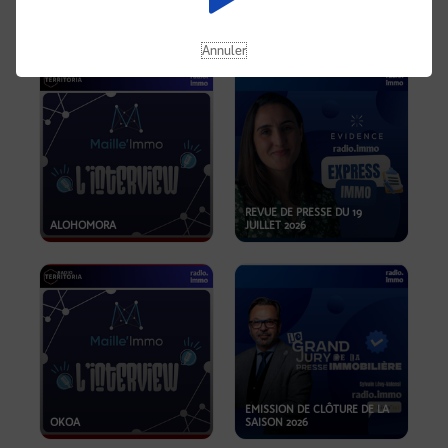
OPPORTUNITÉS… ET SI LE BON
PLAN SE TROUVAIT LÀ OÙ ON
EMISSION SPÉCIALE SIBCA
NE REGARDE PAS ASSEZ ?
2026
Annuler
REVUE DE PRESSE DU 19
ALOHOMORA
JUILLET 2026
EMISSION DE CLÔTURE DE LA
OKOA
SAISON 2026