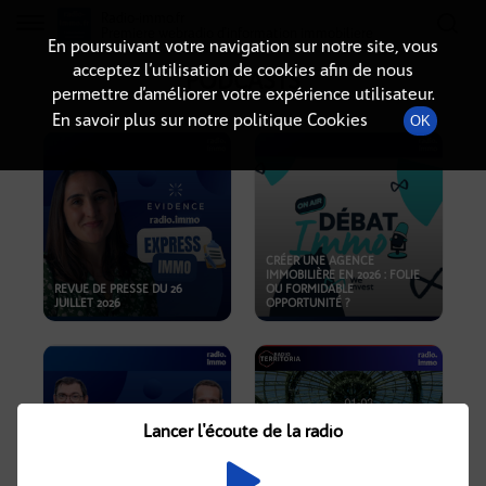
Radio-immo.fr
Premiere webradio d'information immobiliere
En poursuivant votre navigation sur notre site, vous
acceptez l’utilisation de cookies afin de nous
PODCASTS
permettre d’améliorer votre expérience utilisateur.
En savoir plus sur notre politique Cookies
OK
CRÉER UNE AGENCE
IMMOBILIÈRE EN 2026 : FOLIE
REVUE DE PRESSE DU 26
OU FORMIDABLE
JUILLET 2026
OPPORTUNITÉ ?
Lancer l'écoute de la radio
CRISE IMMOBILIÈRE, PRIX EN
BAISSE, NOUVELLES