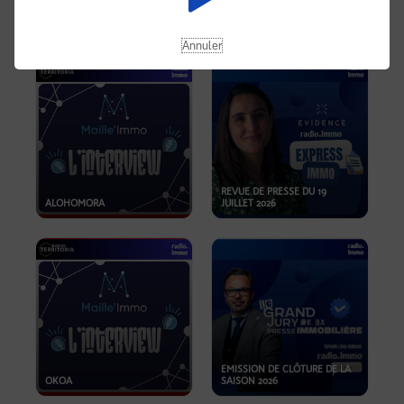
OPPORTUNITÉS… ET SI LE BON
PLAN SE TROUVAIT LÀ OÙ ON
EMISSION SPÉCIALE SIBCA
NE REGARDE PAS ASSEZ ?
2026
Annuler
REVUE DE PRESSE DU 19
ALOHOMORA
JUILLET 2026
EMISSION DE CLÔTURE DE LA
OKOA
SAISON 2026