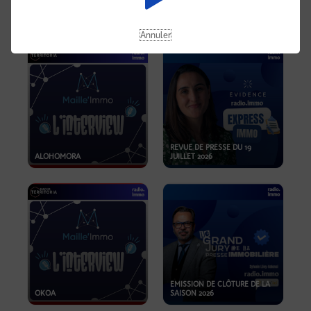
OPPORTUNITÉS… ET SI LE BON
PLAN SE TROUVAIT LÀ OÙ ON
EMISSION SPÉCIALE SIBCA
NE REGARDE PAS ASSEZ ?
2026
Annuler
REVUE DE PRESSE DU 19
ALOHOMORA
JUILLET 2026
EMISSION DE CLÔTURE DE LA
OKOA
SAISON 2026