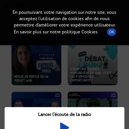
Radio-immo.fr
Premiere webradio d'information immobiliere
En poursuivant votre navigation sur notre site, vous
acceptez l’utilisation de cookies afin de nous
PODCASTS
permettre d’améliorer votre expérience utilisateur.
En savoir plus sur notre politique Cookies
OK
CRÉER UNE AGENCE
IMMOBILIÈRE EN 2026 : FOLIE
REVUE DE PRESSE DU 26
OU FORMIDABLE
JUILLET 2026
OPPORTUNITÉ ?
Lancer l'écoute de la radio
CRISE IMMOBILIÈRE, PRIX EN
BAISSE, NOUVELLES