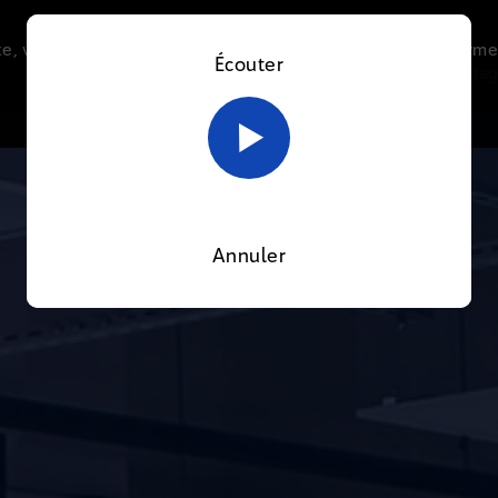
e, vous acceptez l’utilisation de cookies afin de nous perme
Écouter
Le direct
Thématiques
La radio
Le mag
En savoir plus sur notre politique Cookies
OK
Annuler