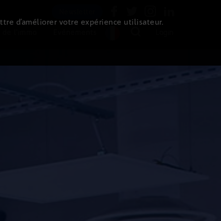
Newsletter
ttre d’améliorer votre expérience utilisateur.
 de l'immo
Evénements
Login