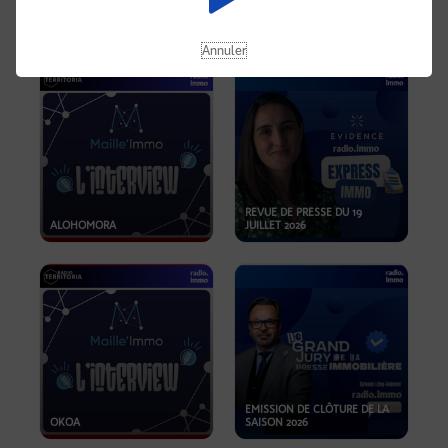
OPPORTUNITÉS… ET SI LE BON
PLAN SE TROUVAIT LÀ OÙ ON
EMISSION SPÉCIALE SIBCA
NE REGARDE PAS ASSEZ ?
2026
Annuler
REVUE DE PRESSE DU 19
ALOHOMORA
JUILLET 2026
EMISSION DE CLÔTURE DE LA
OKOA
SAISON 2026