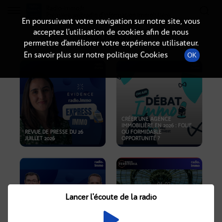
Radio-immo.fr
Premiere webradio d'information immobiliere
En poursuivant votre navigation sur notre site, vous
acceptez l’utilisation de cookies afin de nous
PODCASTS
permettre d’améliorer votre expérience utilisateur.
En savoir plus sur notre politique Cookies
OK
CRÉER UNE AGENCE
IMMOBILIÈRE EN 2026 : FOLIE
REVUE DE PRESSE DU 26
OU FORMIDABLE
JUILLET 2026
OPPORTUNITÉ ?
Lancer l'écoute de la radio
CRISE IMMOBILIÈRE, PRIX EN
BAISSE, NOUVELLES