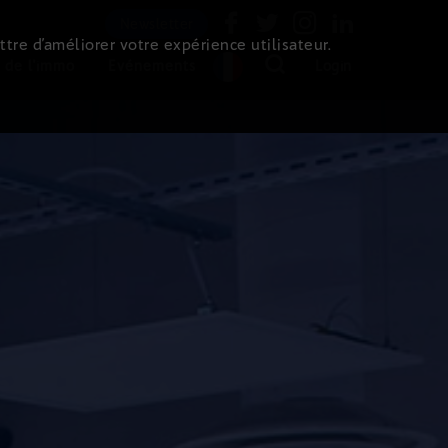
Newsletter
ttre d’améliorer votre expérience utilisateur.
 de l'immo
Evénements
Login