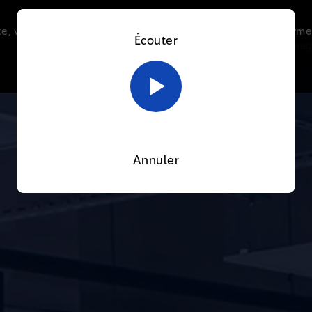
e, vous acceptez l’utilisation de cookies afin de nous perme
Écouter
Le direct
Thématiques
La radio
Le mag
En savoir plus sur notre politique Cookies
OK
Annuler