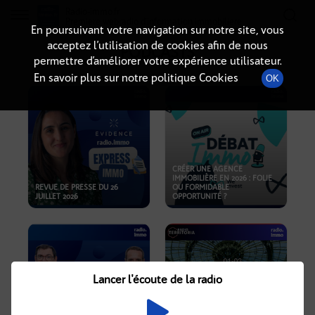
Radio-immo.fr
Premiere webradio d'information immobiliere
En poursuivant votre navigation sur notre site, vous
acceptez l’utilisation de cookies afin de nous
PODCASTS
permettre d’améliorer votre expérience utilisateur.
En savoir plus sur notre politique Cookies
OK
CRÉER UNE AGENCE
IMMOBILIÈRE EN 2026 : FOLIE
REVUE DE PRESSE DU 26
OU FORMIDABLE
JUILLET 2026
OPPORTUNITÉ ?
Lancer l'écoute de la radio
CRISE IMMOBILIÈRE, PRIX EN
BAISSE, NOUVELLES