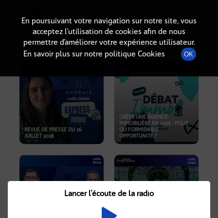
Radio-immo.fr
Premiere webradio d'information immobiliere
En poursuivant votre navigation sur notre site, vous
acceptez l’utilisation de cookies afin de nous
PODCASTS
permettre d’améliorer votre expérience utilisateur.
En savoir plus sur notre politique Cookies
OK
CRÉER UNE AGENCE
IMMOBILIÈRE EN 2026 : FOLIE
REVUE DE PRESSE DU 26
OU FORMIDABLE
JUILLET 2026
OPPORTUNITÉ ?
Lancer l'écoute de la radio
CRISE IMMOBILIÈRE, PRIX EN
BAISSE, NOUVELLES