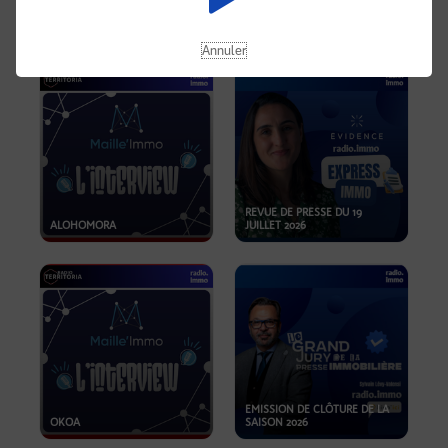
OPPORTUNITÉS… ET SI LE BON
PLAN SE TROUVAIT LÀ OÙ ON
EMISSION SPÉCIALE SIBCA
NE REGARDE PAS ASSEZ ?
2026
Annuler
REVUE DE PRESSE DU 19
ALOHOMORA
JUILLET 2026
EMISSION DE CLÔTURE DE LA
OKOA
SAISON 2026