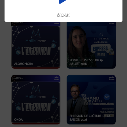
OPPORTUNITÉS… ET SI LE BON
PLAN SE TROUVAIT LÀ OÙ ON
EMISSION SPÉCIALE SIBCA
NE REGARDE PAS ASSEZ ?
2026
Annuler
REVUE DE PRESSE DU 19
ALOHOMORA
JUILLET 2026
EMISSION DE CLÔTURE DE LA
OKOA
SAISON 2026