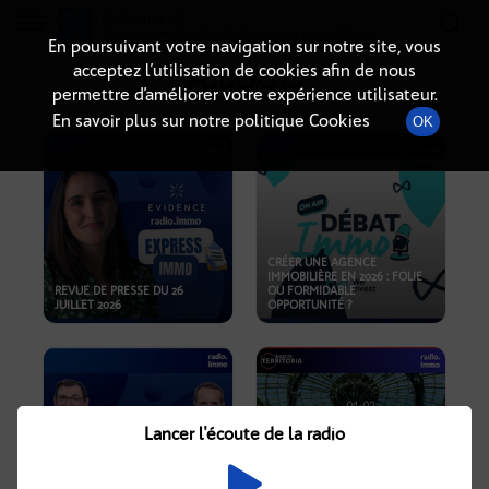
Radio-immo.fr
Premiere webradio d'information immobiliere
En poursuivant votre navigation sur notre site, vous
acceptez l’utilisation de cookies afin de nous
PODCASTS
permettre d’améliorer votre expérience utilisateur.
En savoir plus sur notre politique Cookies
OK
CRÉER UNE AGENCE
IMMOBILIÈRE EN 2026 : FOLIE
REVUE DE PRESSE DU 26
OU FORMIDABLE
JUILLET 2026
OPPORTUNITÉ ?
Lancer l'écoute de la radio
CRISE IMMOBILIÈRE, PRIX EN
BAISSE, NOUVELLES