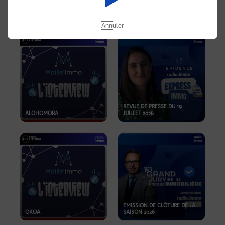
OPPORTUNITÉS… ET SI LE BON
PLAN SE TROUVAIT LÀ OÙ ON
EMISSION SPÉCIALE SIBCA
NE REGARDE PAS ASSEZ ?
2026
Annuler
REVUE DE PRESSE DU 19
ALOHOMORA
JUILLET 2026
EMISSION DE CLÔTURE DE LA
OKOA
SAISON 2026