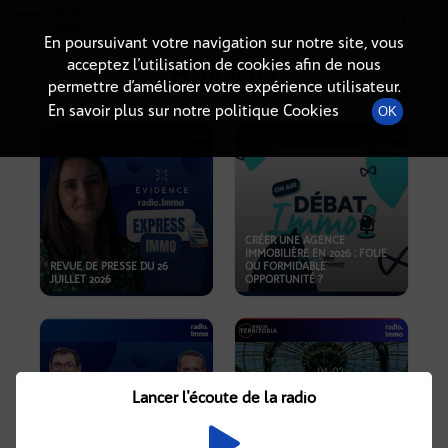
Radio-immo.fr
Premiere webradio d'information immobiliere
En poursuivant votre navigation sur notre site, vous
acceptez l’utilisation de cookies afin de nous
PODCASTS
permettre d’améliorer votre expérience utilisateur.
En savoir plus sur notre politique Cookies
OK
CRÉER UNE AGENCE
IMMOBILIÈRE EN 2026 : FOLIE
REVUE DE PRESSE DU 26
OU FORMIDABLE
JUILLET 2026
OPPORTUNITÉ ?
Lancer l'écoute de la radio
CRISE IMMOBILIÈRE, PRIX EN
BAISSE, NOUVELLES