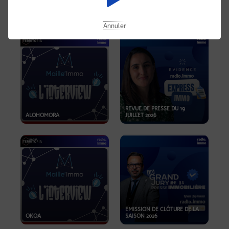
OPPORTUNITÉS… ET SI LE BON
PLAN SE TROUVAIT LÀ OÙ ON
EMISSION SPÉCIALE SIBCA
NE REGARDE PAS ASSEZ ?
2026
Annuler
REVUE DE PRESSE DU 19
ALOHOMORA
JUILLET 2026
EMISSION DE CLÔTURE DE LA
OKOA
SAISON 2026