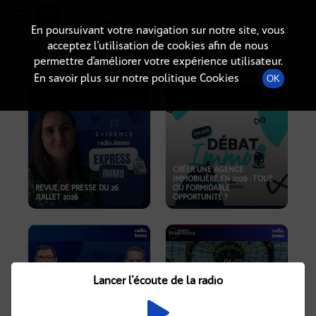
Radio-immo.fr
Premiere webradio d'information immobiliere
En poursuivant votre navigation sur notre site, vous
acceptez l’utilisation de cookies afin de nous
PODCASTS
permettre d’améliorer votre expérience utilisateur.
En savoir plus sur notre politique Cookies
OK
CRÉER UNE AGENCE
IMMOBILIÈRE EN 2026 : FOLIE
REVUE DE PRESSE DU 26
OU FORMIDABLE
JUILLET 2026
OPPORTUNITÉ ?
Lancer l'écoute de la radio
CRISE IMMOBILIÈRE, PRIX EN
BAISSE, NOUVELLES