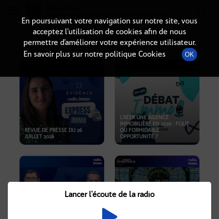
Radio-immo.fr
Premiere webradio d'information immobiliere
En poursuivant votre navigation sur notre site, vous
acceptez l’utilisation de cookies afin de nous
PODCASTS
permettre d’améliorer votre expérience utilisateur.
En savoir plus sur notre politique Cookies
OK
CRÉER UNE AGENCE
IMMOBILIÈRE EN 2026 : FOLIE
REVUE DE PRESSE DU 26
OU FORMIDABLE
JUILLET 2026
OPPORTUNITÉ ?
Lancer l'écoute de la radio
CRISE IMMOBILIÈRE, PRIX EN
BAISSE, NOUVELLES