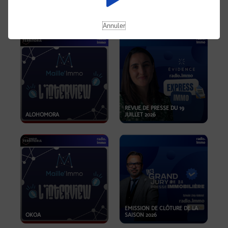
OPPORTUNITÉS… ET SI LE BON
PLAN SE TROUVAIT LÀ OÙ ON
EMISSION SPÉCIALE SIBCA
NE REGARDE PAS ASSEZ ?
2026
Annuler
REVUE DE PRESSE DU 19
ALOHOMORA
JUILLET 2026
EMISSION DE CLÔTURE DE LA
OKOA
SAISON 2026