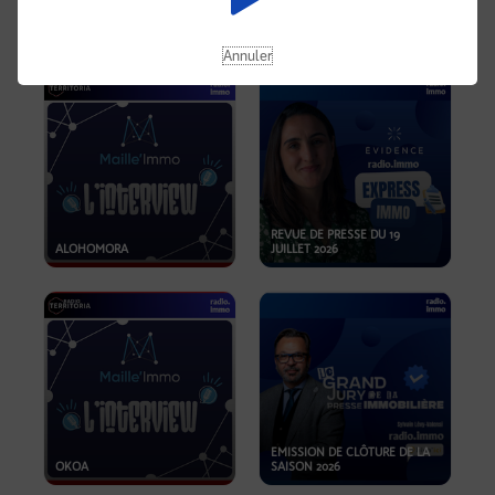
OPPORTUNITÉS… ET SI LE BON
PLAN SE TROUVAIT LÀ OÙ ON
EMISSION SPÉCIALE SIBCA
NE REGARDE PAS ASSEZ ?
2026
Annuler
REVUE DE PRESSE DU 19
ALOHOMORA
JUILLET 2026
EMISSION DE CLÔTURE DE LA
OKOA
SAISON 2026