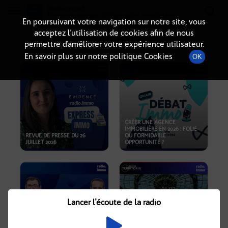
Radio-immo.fr
Premiere webradio d'information immobiliere
En poursuivant votre navigation sur notre site, vous
acceptez l’utilisation de cookies afin de nous
PODCASTS
permettre d’améliorer votre expérience utilisateur.
En savoir plus sur notre politique Cookies
OK
CRÉER UNE AGENCE
IMMOBILIÈRE EN 2026 : FOLIE
REVUE DE PRESSE DU 26
OU FORMIDABLE
JUILLET 2026
OPPORTUNITÉ ?
Lancer l'écoute de la radio
CRISE IMMOBILIÈRE, PRIX EN
BAISSE, NOUVELLES