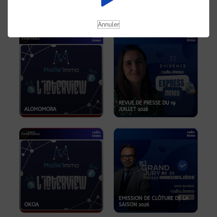
OPPORTUNITÉS… ET SI LE BON
PLAN SE TROUVAIT LÀ OÙ ON
EMISSION SPÉCIALE SIBCA
NE REGARDE PAS ASSEZ ?
2026
Annuler
REVUE DE PRESSE DU 19
ALOHOMORA
JUILLET 2026
EMISSION DE CLÔTURE DE LA
OKOA
SAISON 2026