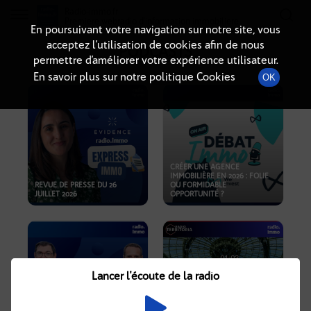
Radio-immo.fr
Premiere webradio d'information immobiliere
En poursuivant votre navigation sur notre site, vous
acceptez l’utilisation de cookies afin de nous
PODCASTS
permettre d’améliorer votre expérience utilisateur.
En savoir plus sur notre politique Cookies
OK
CRÉER UNE AGENCE
IMMOBILIÈRE EN 2026 : FOLIE
REVUE DE PRESSE DU 26
OU FORMIDABLE
JUILLET 2026
OPPORTUNITÉ ?
Lancer l'écoute de la radio
CRISE IMMOBILIÈRE, PRIX EN
BAISSE, NOUVELLES