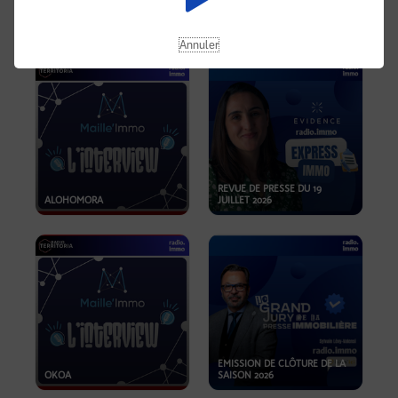
OPPORTUNITÉS… ET SI LE BON
PLAN SE TROUVAIT LÀ OÙ ON
EMISSION SPÉCIALE SIBCA
NE REGARDE PAS ASSEZ ?
2026
Annuler
REVUE DE PRESSE DU 19
ALOHOMORA
JUILLET 2026
EMISSION DE CLÔTURE DE LA
OKOA
SAISON 2026