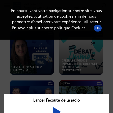
Radio-immo.fr
Premiere webradio d'information immobiliere
En poursuivant votre navigation sur notre site, vous
acceptez l’utilisation de cookies afin de nous
PODCASTS
permettre d’améliorer votre expérience utilisateur.
En savoir plus sur notre politique Cookies
OK
CRÉER UNE AGENCE
IMMOBILIÈRE EN 2026 : FOLIE
REVUE DE PRESSE DU 26
OU FORMIDABLE
JUILLET 2026
OPPORTUNITÉ ?
Lancer l'écoute de la radio
CRISE IMMOBILIÈRE, PRIX EN
BAISSE, NOUVELLES